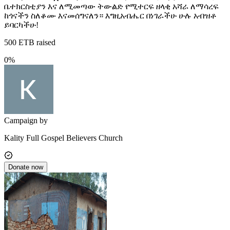
ቤተክርስቲያን እና ለሚመጣው ትውልድ የሚተርፍ ዘላቂ አሻራ ለማሳረፍ
ከጎናችን ስለቆሙ እናመሰግናለን። እግዚአብሔር በነገራችሁ ሁሉ አብዝቶ
ይባርካችሁ!
500
ETB raised
0
%
Campaign by
Kality Full Gospel Believers Church
Donate now