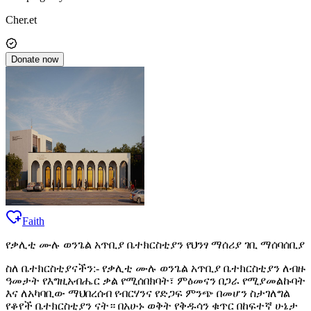
Cher.et
Donate now
Faith
የቃሊቲ ሙሉ ወንጌል አጥቢያ ቤተክርስቲያን የህንፃ ማሰሪያ ገቢ ማሰባሰቢያ
ስለ ቤተክርስቲያናችን:- የቃሊቲ ሙሉ ወንጌል አጥቢያ ቤተክርስቲያን ለብዙ
ዓመታት የእግዚአብሔር ቃል የሚሰበክባት፣ ምዕመናን በጋራ የሚያመልኩባት
እና ለአካባቢው ማህበረሰብ የብርሃንና የድጋፍ ምንጭ በመሆን ስታገለግል
የቆየች ቤተክርስቲያን ናት። በአሁኑ ወቅት የቅዱሳን ቁጥር በከፍተኛ ሁኔታ