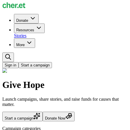
Donate
Resources
Stories
More
Sign in
Start a campaign
Give Hope
Launch campaigns, share stories, and raise funds for causes that
matter.
Start a campaign
Donate Now
Campaign categories