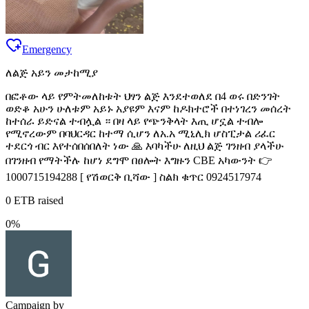
Emergency
ለልጅ አይን መታከሚያ
በፎቶው ላይ የምትመለከቱት ህፃን ልጅ እንደተወለደ በ4 ወሩ በድንገት
ወድቆ አሁን ሁለቱም አይኑ አያዩም እናም ከዶክተሮች በተነገረን መሰረት
ከተሰራ ይድናል ተብሏል ። በዛ ላይ የጭንቅላት እጢ ሆኗል ተብሎ
የሚኖረውም በባህርዳር ከተማ ሲሆን ለአ.አ ሚኒሊክ ሆስፒታል ሪፈር
ተደርጎ ብር እየተሰበሰበለት ነው 🙏 እባካችሁ ለዚህ ልጅ ገንዘብ ያላችሁ
በገንዘብ የማትችሉ ከሆነ ደግሞ በፀሎት እግዙን CBE አካውንት 👉
1000715194288 [ የሽወርቅ ቢሻው ] ስልክ ቁጥር 0924517974
0
ETB raised
0
%
Campaign by