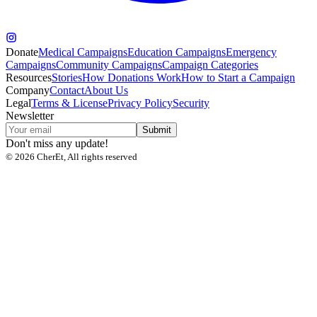
Donate
Medical Campaigns
Education Campaigns
Emergency
Campaigns
Community Campaigns
Campaign Categories
Resources
Stories
How Donations Work
How to Start a Campaign
Company
Contact
About Us
Legal
Terms & License
Privacy Policy
Security
Newsletter
Submit
Don't miss any update!
©
2026
CherEt, All rights reserved