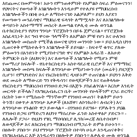
እየጨመረ በመምጣቱ፣ አሁን የምንጠቀምበት የአምልኮ ስፍራ ምዕመናንን፣
የህፃናትና የወጣቶች አገልግሎትን እንዲሁም የተለያዩ የማህበረሰብ
አገልግሎቶችን በበቂ ሁኔታ ለማስተናገድ አልቻለም። ይህን እያደገ
የመጣውን መንፈሳዊና ማህበራዊ ፍላጎት ለማሟላት እና ለአገልግሎቱ
ቀጣይነት አስተማማኝ መሰረት ለመጣል የቃሊቲ ሙሉ ወንጌል
ቤተክርስቲያን የህንፃ ግንባታ ፕሮጀክትን በይፋ ጀምረናል። የፕሮጀክቱ
አስፈላጊነት እና ግብ ዋናው ዓላማችን ለአምልኮ ምቹ የሆነ እና ሁለገብ
አገልግሎት መስጠት የሚችል ዘመናዊ ህንፃ መገንባት ነው። ይህ አዲስ ህንፃ
ሲጠናቀቅ የሚከተሉትን አገልግሎቶች ይይዛል፦ - ከፍተኛ ቁጥር ያለው
ምዕመንን በአንድነት የሚያስተናግድ ዋና የአምልኮ አዳራሽ - ለእሁድ
ትምህርት ቤት (ለህፃናት) እና ለወጣቶች አገልግሎት የሚሆኑ ምቹ
የመማሪያ ክፍሎች - የቤተክርስቲያኑ አስተዳደራዊ ቢሮዎች እና የማማከር
አገልግሎት መስጫ ክፍሎች ለግንባታው የሚሆነውን ቦታ (መሬት) ያዘጋጀን
ሲሆን፣ የምህንድስና እና የአርክቴክቸር ዲዛይኑም ተጠናቋል። ይህንን እቅድ
ወደ መሬት ለማውረድ ግን የቅዱሳን፣ የወዳጆቻችን እና የጠቅላላው
የክርስቲያን ማህበረሰብ የገንዘብ ድጋፍ በእጅጉ ያስፈልገናል። እርስዎ እንዴት
መርዳት ይችላሉ? የእግዚአብሔርን ቤት መገንባት የሁላችንም የጋራ ድርሻና
በረከት ነው። የሚሰጡት ማንኛውም የገንዘብ መጠን፣ ትልቅም ይሁን
ትንሽ፣ በቀጥታ ለግንባታ እቃዎች (ለአሸዋ፣ ለኮንክሪት፣ ለብረት) እና
ለግንባታው የጉልበት ዋጋ ይውላል። - በገንዘብ ይደግፉ፦ የቻሉትን ያህል
የገንዘብ ድጋፍ በማድረግ ለህንፃ ማሰሪያው ፈንድ አስተዋፅዖ ያድርጉ። -
ለሌሎች ያጋሩ፦ የዚህን የገቢ ማሰባሰቢያ ሊንክ/መረጃ ለቤተሰብዎ፣
ለወዳጆችዎ እና ለክርስቲያን ማህበረሰብ በማጋራት ድምፅ ይሁኑን። -
በፀሎት ያስቡን፦ ይህ የግንባታ ፕሮጀክት በተሳካ ሁኔታ እንዲጠናቀቅና
የእግዚአብሔር እጅ እንዲረዳን በፀሎትዎ ያስቡን። ለቃሊቲ ሙሉ ወንጌል